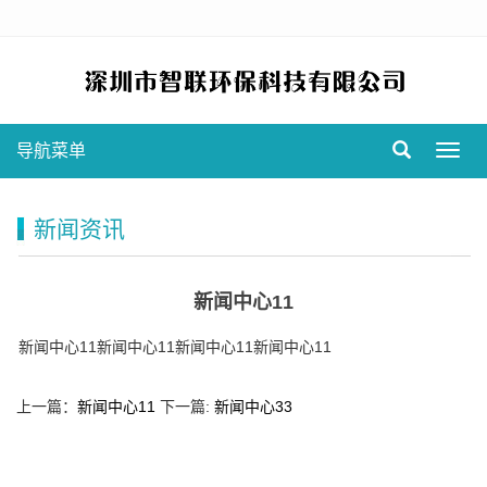
导航菜单
Toggl
navig
新闻资讯
新闻中心11
新闻中心11新闻中心11新闻中心11新闻中心11
上一篇：
新闻中心11
下一篇:
新闻中心33